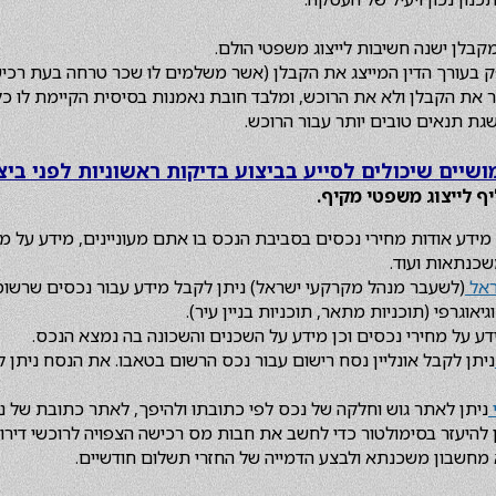
קבלן ישנה חשיבות לייצוג משפטי הולם.
ק בעורך הדין המייצג את הקבלן (אשר משלמים לו שכר טרחה בעת רכי
ר את הקבלן ולא את הרוכש, ומלבד חובת נאמנות בסיסית הקיימת לו כלפ
גת תנאים טובים יותר עבור הרוכש.
שיים שיכולים לסייע בביצוע בדיקות ראשוניות לפני ביצ
יף לייצוג משפטי מקיף.
ידע אודות מחירי נכסים בסביבת הנכס בו אתם מעוניינים, מידע על מו
שכנתאות ועוד.
ראל
(לשעבר מנהל מקרקעי ישראל) ניתן לקבל מידע עבור נכסים שרשומ
וגיאוגרפי (תוכניות מתאר, תוכניות בניין עיר).
דע על מחירי נכסים וכן מידע על השכנים והשכונה בה נמצא הנכס.
ניתן לקבל אונליין נסח רישום עבור נכס הרשום בטאבו. את הנסח ניתן 
ניתן לאתר גוש וחלקה של נכס לפי כתובתו ולהיפך, לאתר כתובת של נכ
 להיעזר בסימולטור כדי לחשב את חבות מס רכישה הצפויה לרוכשי דירות
 מחשבון משכנתא ולבצע הדמייה של החזרי תשלום חודשיים.